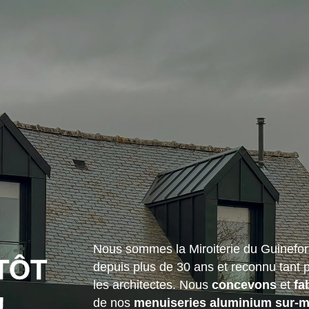
Nous sommes la Miroiterie du Guinefort,
TÔT
depuis plus de 30 ans et reconnu tant p
les architectes. Nous
concevons
et
fa
!
de nos
menuiseries aluminium sur-