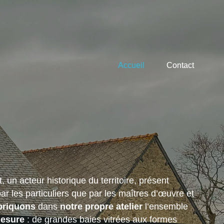
Accueil
Contact
 un acteur historique du territoire, présent
ar les particuliers que par les maîtres d’œuvre et
briquons
dans
notre propre atelier
l’ensemble
mesure
: de grandes baies vitrées aux formes